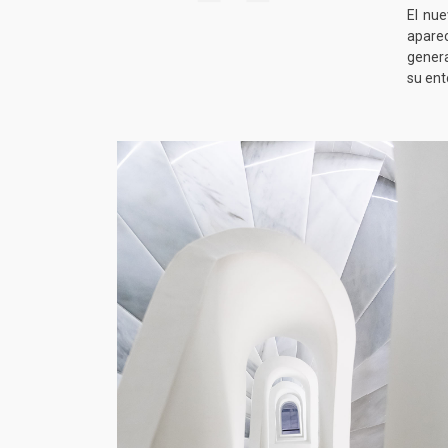
El nue
aparec
genera
su ent