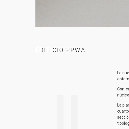
EDIFICIO PPWA
La nue
entorn
Con ca
núcleo
La pla
cuarto
secció
tipolo